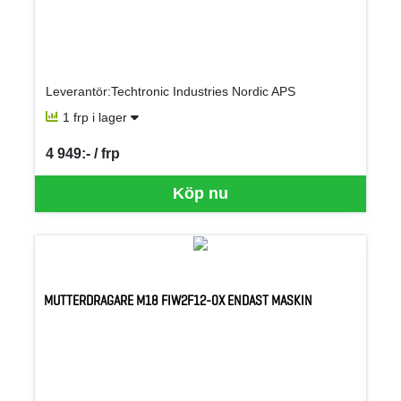
Leverantör:Techtronic Industries Nordic APS
1 frp i lager
4 949:- / frp
SEK per FRP
Köp nu
MUTTERDRAGARE M18 FIW2F12-0X ENDAST MASKIN