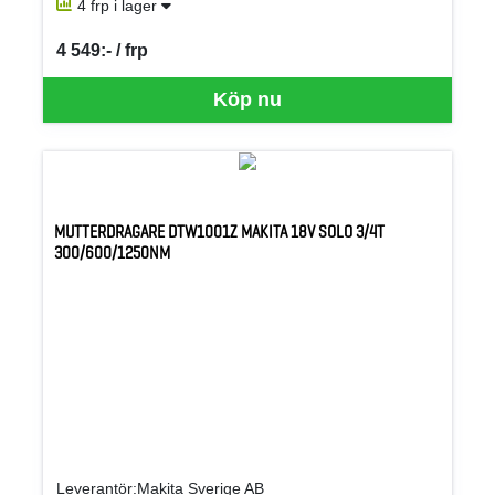
4 frp i lager
4 549:- / frp
SEK per FRP
Köp nu
MUTTERDRAGARE DTW1001Z MAKITA 18V SOLO 3/4T
300/600/1250NM
Leverantör:Makita Sverige AB