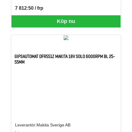
7 812:50 / frp
SEK per FRP
Köp nu
GIPSAUTOMAT DFR551Z MAKITA 18V SOLO 6000RPM BL 25-
55MM
Leverantör:Makita Sverige AB