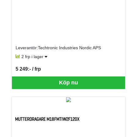
Leverantör:Techtronic Industries Nordic APS
2 frp i lager
5 249:- / frp
SEK per FRP
Köp nu
MUTTERDRAGARE M18FMTIW2F120X