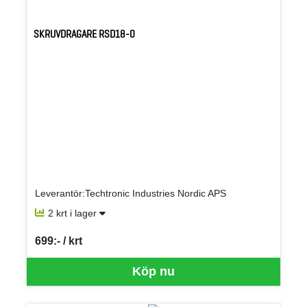
SKRUVDRAGARE RSD18-0
Leverantör:Techtronic Industries Nordic APS
2 krt i lager
699:- / krt
SEK per KRT
Köp nu