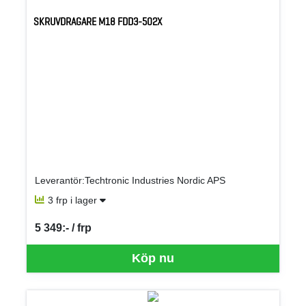
SKRUVDRAGARE M18 FDD3-502X
Leverantör:Techtronic Industries Nordic APS
3 frp i lager
5 349:- / frp
SEK per FRP
Köp nu