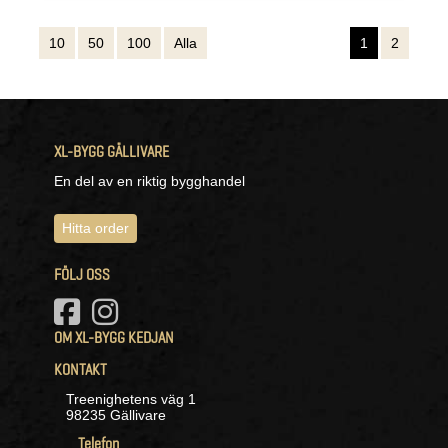
10
50
100
Alla
1
2
XL-BYGG GÄLLIVARE
En del av en riktig bygghandel
Hitta order
FÖLJ OSS
OM XL-BYGG KEDJAN
KONTAKT
Treenighetens väg 1
98235 Gällivare
Telefon