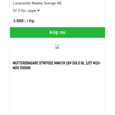
Leverantör:Makita Sverige AB
2 frp i lager
3 899:- / frp
SEK per FRP
Köp nu
MUTTERDRAGARE DTW700Z MAKITA 18V SOLO BL 1/2T M10-
M24 700NM