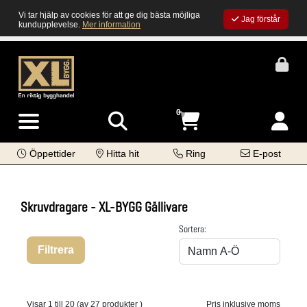
Vi tar hjälp av cookies för att ge dig bästa möjliga
Jag förstår
kundupplevelse.
Mer information
0
Öppettider
Hitta hit
Ring
E-post
Skruvdragare - XL-BYGG Gällivare
Sortera:
Filtrera
Visar 1 till 20 (av 27 produkter )
Pris inklusive moms