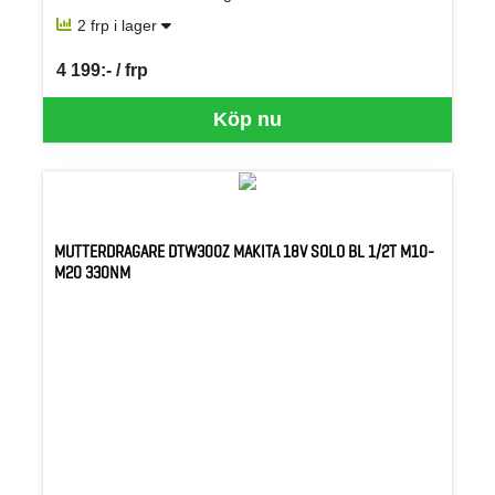
2 frp i lager
4 199:- / frp
SEK per FRP
Köp nu
MUTTERDRAGARE DTW300Z MAKITA 18V SOLO BL 1/2T M10-
M20 330NM