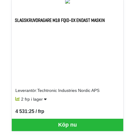
SLAGSKRUVDRAGARE M18 FQID-0X ENDAST MASKIN
Leverantör:Techtronic Industries Nordic APS
2 frp i lager
4 531:25 / frp
SEK per FRP
Köp nu