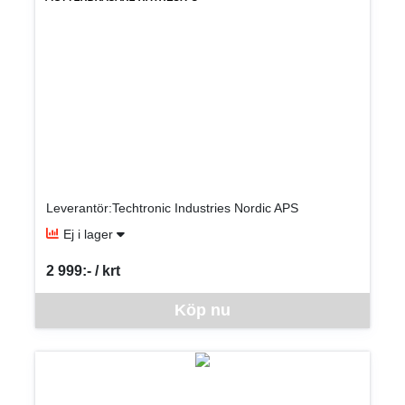
Leverantör:Techtronic Industries Nordic APS
Ej i lager
2 999:- / krt
SEK per KRT
Denna vara går inte att beställa via webben just nu, vänligen kon
Köp nu