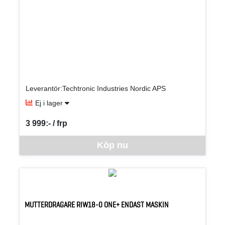
Leverantör:Techtronic Industries Nordic APS
Ej i lager
3 999:- / frp
SEK per FRP
Denna vara går inte att beställa via webben just nu, vänligen kon
Köp nu
MUTTERDRAGARE RIW18-0 ONE+ ENDAST MASKIN