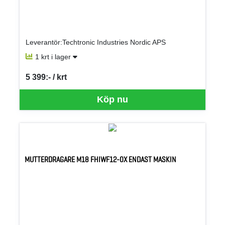
Leverantör:Techtronic Industries Nordic APS
1 krt i lager
5 399:- / krt
SEK per KRT
Köp nu
MUTTERDRAGARE M18 FHIWF12-0X ENDAST MASKIN