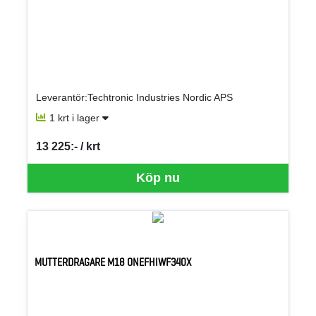
Leverantör:Techtronic Industries Nordic APS
1 krt i lager
13 225:- / krt
SEK per KRT
Köp nu
MUTTERDRAGARE M18 ONEFHIWF340X