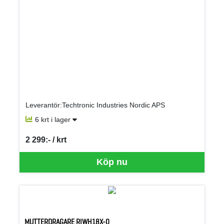
Leverantör:Techtronic Industries Nordic APS
6 krt i lager
2 299:- / krt
SEK per KRT
Köp nu
MUTTERDRAGARE RIWH18X-0