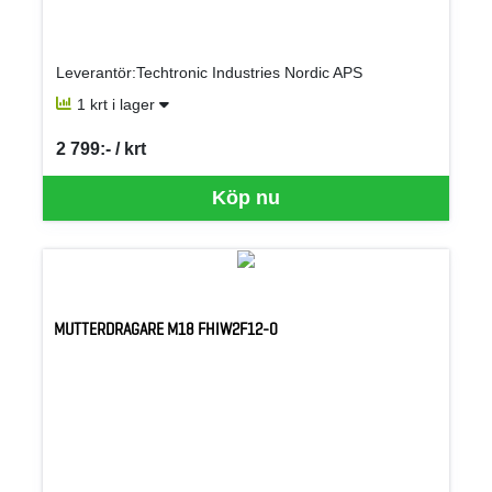
Leverantör:Techtronic Industries Nordic APS
1 krt i lager
2 799:- / krt
SEK per KRT
Köp nu
MUTTERDRAGARE M18 FHIW2F12-0