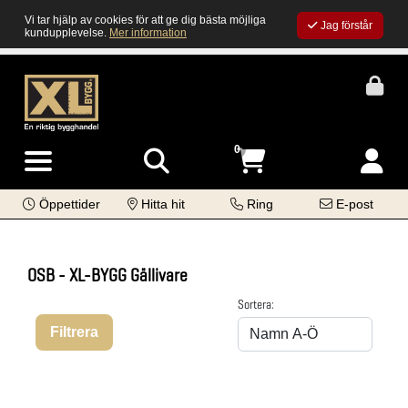
Vi tar hjälp av cookies för att ge dig bästa möjliga
Jag förstår
kundupplevelse.
Mer information
0
Öppettider
Hitta hit
Ring
E-post
OSB - XL-BYGG Gällivare
Sortera:
Filtrera