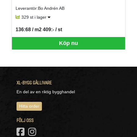
Leverantör:Bo Andrén AB
329 st i lager
136:68 / m2 409:- / st
SEK per ST
Köp nu
XL-BYGG GÄLLIVARE
En del av en riktig bygghandel
Hitta order
FÖLJ OSS