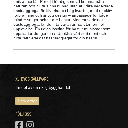
unik atmosfär. Perfekt för dig som vill komma nära
naturen och njuta av bastubad utan el. Våra vedeldade
bastuaggregat är tillverkade i hög kvalitet, med effektiv
förbränning och snygg design – anpassade för både
mindre stugor och större bastur. Med ett vedeldat
bastuaggregat får du inte bara värme, utan en hel
upplevelse. En tidlös lösning för bastuentusiaster som
uppskattar det genuina. Upptäck vårt sortiment och
hitta rätt vedeldat bastuaggregat för din bastu!
XL-BYGG GÄLLIVARE
En del av en riktig bygghandel
Hitta order
FÖLJ OSS