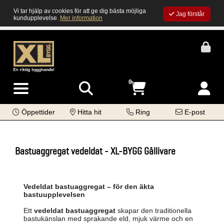
Vi tar hjälp av cookies för att ge dig bästa möjliga
Jag förstår
kundupplevelse.
Mer information
0
Öppettider
Hitta hit
Ring
E-post
Bastuaggregat vedeldat - XL-BYGG Gällivare
Vedeldat bastuaggregat – för den äkta
bastuupplevelsen
Ett
vedeldat bastuaggregat
skapar den traditionella
bastukänslan med sprakande eld, mjuk värme och en