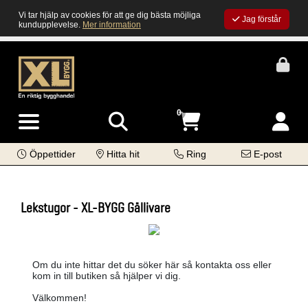
Vi tar hjälp av cookies för att ge dig bästa möjliga
Jag förstår
kundupplevelse.
Mer information
0
Öppettider
Hitta hit
Ring
E-post
Lekstugor - XL-BYGG Gällivare
Om du inte hittar det du söker här så kontakta oss eller
kom in till butiken så hjälper vi dig.
Välkommen!