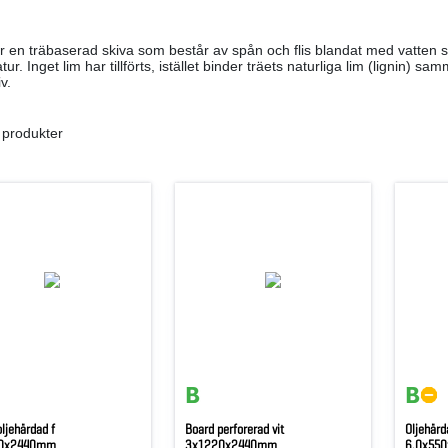
r en träbaserad skiva som består av spån och flis blandat med vatte
ur. Inget lim har tillförts, istället binder träets naturliga lim (lignin) sa
v.
 produkter
ljehärdad f
Board perforerad vit
Oljehärd
0x2440mm
3x1220x2440mm
6,0x55