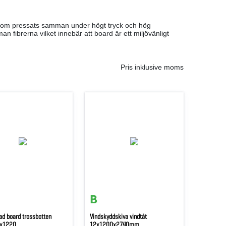
n som pressats samman under högt tryck och hög
mman fibrerna vilket innebär att board är ett miljövänligt
Pris inklusive moms
ad board trossbotten
Vindskyddskiva vindtät
0x1220
12x1200x2740mm