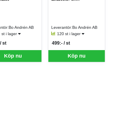
ntör:Bo Andrén AB
Leverantör:Bo Andrén AB
 st i lager
120 st i lager
/ st
499:- / st
er ST
SEK per ST
Köp nu
Köp nu