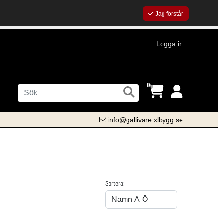
Jag förstår
Logga in
0
info@gallivare.xlbygg.se
Sortera: