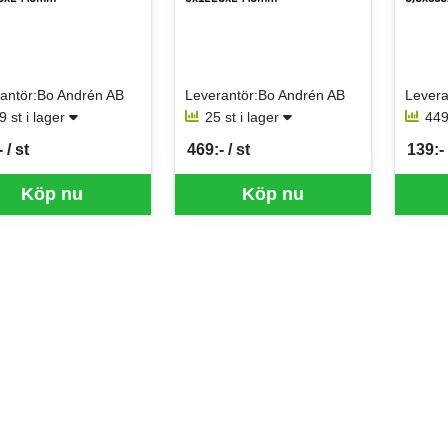
antör:Bo Andrén AB
Leverantör:Bo Andrén AB
Levera
9 st i lager
25 st i lager
449
 / st
469:- / st
139:- 
per ST
SEK per ST
SEK p
Köp nu
Köp nu