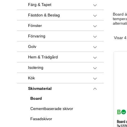
Färg & Tapet
Board ä
Fästdon & Beslag
temperat
alternati
Fönster
Förvaring
Visar 4
Golv
Hem & Trädgård
Isolering
Kök
Skivmaterial
Board
Cementbaserade skivor
Fasadskivor
Board o
3x122