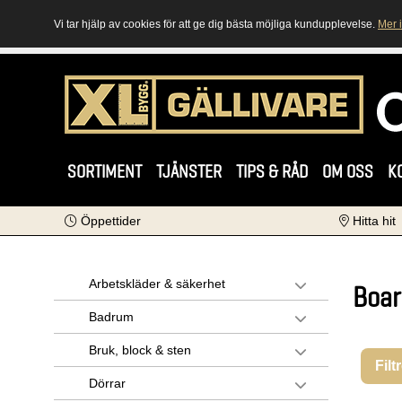
Vi tar hjälp av cookies för att ge dig bästa möjliga kundupplevelse.
Mer 
SORTIMENT
TJÄNSTER
TIPS & RÅD
OM OSS
K
Öppettider
Hitta hit
Arbetskläder & säkerhet
Boar
Badrum
Bruk, block & sten
Filt
Dörrar