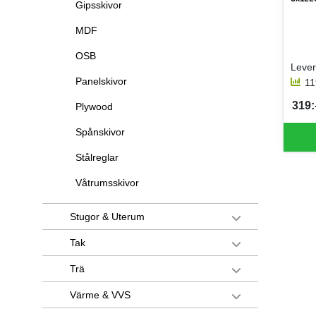
Gipsskivor
MDF
OSB
Lever
Panelskivor
11
319:-
Plywood
SEK 
Spånskivor
Stålreglar
Våtrumsskivor
Stugor & Uterum
Tak
Trä
Värme & VVS