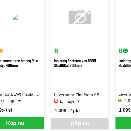
element siroc betong Rakt
Isolering finnfoam xps fi300
Isolerin
 höjd 400mm
30x600x1200mm
70x585
Leverantör:BEWI Insulation AB (Jackon AB)
Levera
Leverantör:Finnfoam AB
 st i lager
2,6
Ej i lager
:- / st
1 099:
1 499:- / pkt
per ST
SEK p
SEK per PKT
Denna vara går inte att beställa via webben
Köp nu
Köp nu