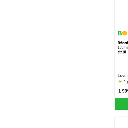
Dräner
100mm
dth10
2 
1 999
SEK 