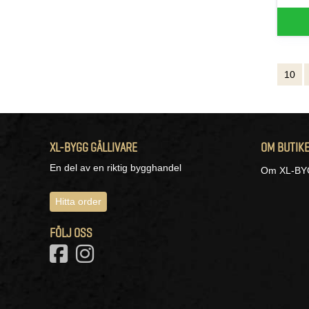
10
XL-BYGG GÄLLIVARE
OM BUTIK
En del av en riktig bygghandel
Om XL-BYG
Hitta order
FÖLJ OSS