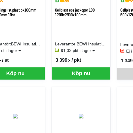
ningslist plast b=100mm
Cellplast eps jackopor 100
Cellplas
0mm 10st
1200x2400x100mm
600x12
Leverantör:BEWI Insulation AB (Jackon AB)
Leverantör:BEWI Insulation AB (Jackon AB)
 st i lager
91,33 pkt i lager
Ej 
 / st
3 399:- / pkt
1 349:
per ST
SEK per PKT
SEK p
Denna va
Köp nu
Köp nu