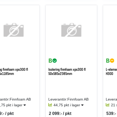
ng finnfoam xps300 fl
Isolering finnfoam xps300 fl
L-eleme
5x1185mm
50x585x2385mm
H300
antör:Finnfoam AB
Leverantör:Finnfoam AB
Levera
,75 pkt i lager
44,75 pkt i lager
21 
:- / pkt
2 099:- / pkt
539:- 
per PKT
SEK per PKT
SEK p