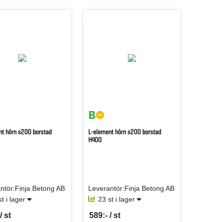
nt hörn s200 borstad
L-element hörn s200 borstad
H400
ntör:Finja Betong AB
Leverantör:Finja Betong AB
st i lager
23 st i lager
/ st
589:- / st
er ST
SEK per ST