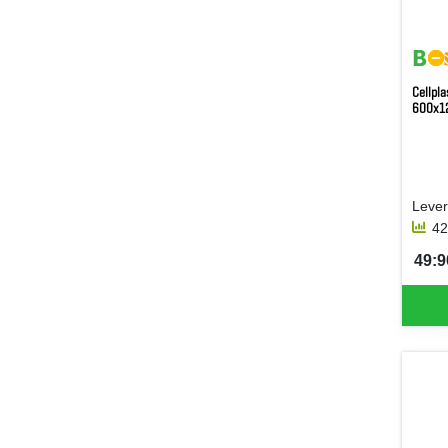
Cellpl
600x
42
49:9
SEK 