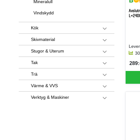
Mineralull
Avslut
Vindskydd
L=240
Kök
Skivmaterial
Stugor & Uterum
30
Tak
289:-
SEK 
Trä
Värme & VVS
Verktyg & Maskiner