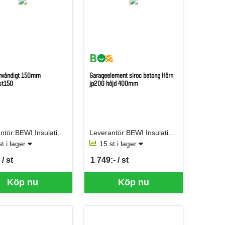
 invändigt 150mm
Garageelement siroc betong Hörn
st150
jp200 höjd 400mm
Leverantör:BEWI Insulation AB (Jackon AB)
Leverantör:BEWI Insulation AB (Jackon AB)
st i lager
15 st i lager
/ st
1 749:- / st
er ST
SEK per ST
Köp nu
Köp nu