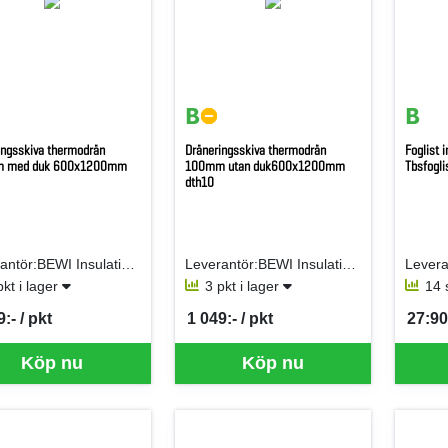
ingsskiva thermodrän
Dräneringsskiva thermodrän
Foglist
 med duk 600x1200mm
100mm utan duk600x1200mm
Tbsfogli
dth10
Leverantör:BEWI Insulation AB (Jackon AB)
Leverantör:BEWI Insulation AB (Jackon AB)
pkt i lager
3 pkt i lager
14 
:- / pkt
1 049:- / pkt
27:90 
per PKT
SEK per PKT
SEK p
Köp nu
Köp nu