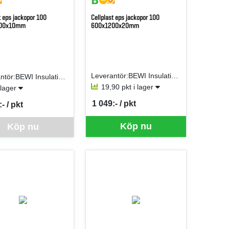
t eps jackopor 100
Cellplast eps jackopor 100
00x10mm
600x1200x20mm
Leverantör:BEWI Insulation AB (Jackon AB)
Leverantör:BEWI Insulation AB (Jackon AB)
19,90 pkt i lager
i lager
1 049:- / pkt
- / pkt
SEK per PKT
er PKT
ra går inte att beställa via webben just nu, vänligen kontakta butiken f
Köp nu
Köp nu