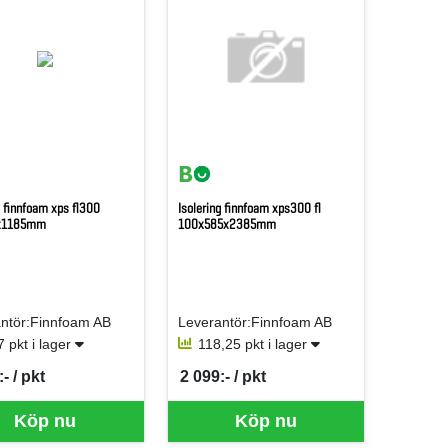
g finnfoam xps fl300
Isolering finnfoam xps300 fl
x1185mm
100x585x2385mm
ntör:Finnfoam AB
Leverantör:Finnfoam AB
7 pkt i lager
118,25 pkt i lager
- / pkt
2 099:- / pkt
er PKT
SEK per PKT
 just nu, vänligen kontakta butiken för mer information.
Köp nu
Köp nu