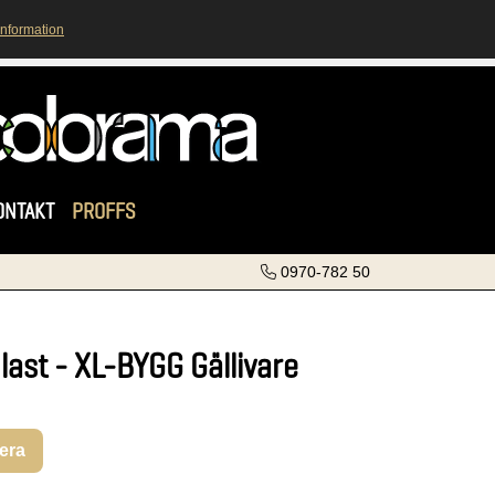
information
ONTAKT
PROFFS
0970-782 50
plast - XL-BYGG Gällivare
rera