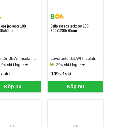
t eps jackopor 100
Cellplast eps jackopor 100
00x50mm
600x1200x70mm
Leverantör:BEWI Insulation AB (Jackon AB)
Leverantör:BEWI Insulation AB (Jackon AB)
,04 ski i lager
204 ski i lager
/ ski
109:- / ski
er SKI
SEK per SKI
Köp nu
Köp nu