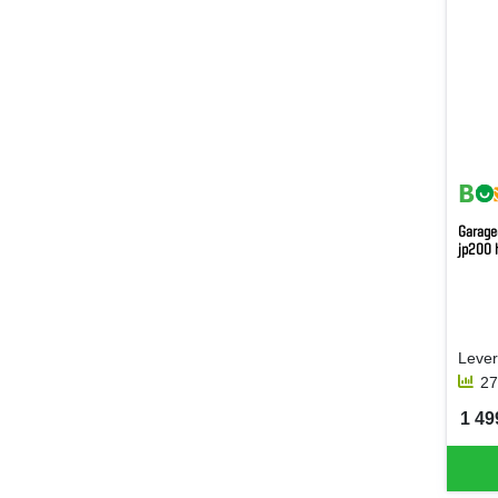
Garage
jp200
27
1 499
SEK 