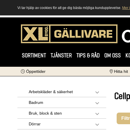
Vi tar hjälp av cookies för att ge dig bästa möjliga kundupplevelse.
Mer 
SORTIMENT
TJÄNSTER
TIPS & RÅD
OM OSS
K
Öppettider
Hitta hit
Arbetskläder & säkerhet
Cell
Badrum
Bruk, block & sten
Filt
Dörrar