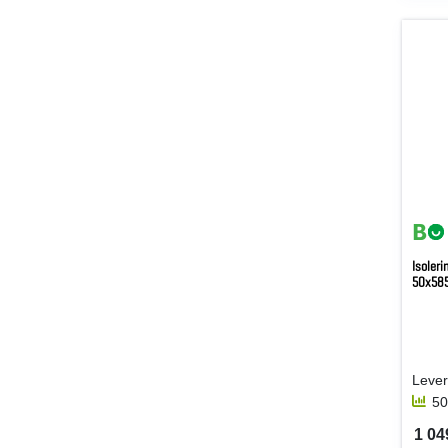
Isoleri
50x58
Lever
50
1 049
SEK 