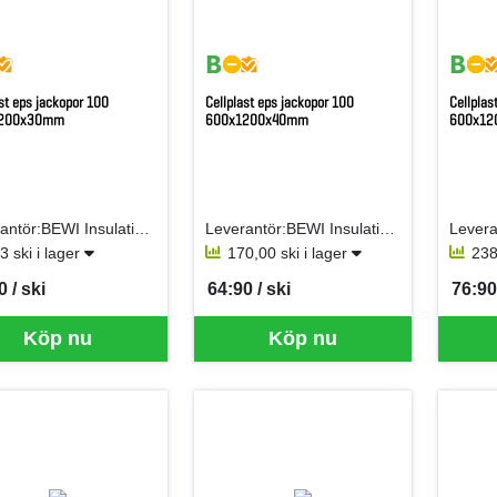
ast eps jackopor 100
Cellplast eps jackopor 100
Cellplas
1200x30mm
600x1200x40mm
600x12
Leverantör:BEWI Insulation AB (Jackon AB)
Leverantör:BEWI Insulation AB (Jackon AB)
3 ski i lager
170,00 ski i lager
238
0 / ski
64:90 / ski
76:90 
per SKI
SEK per SKI
SEK p
Köp nu
Köp nu