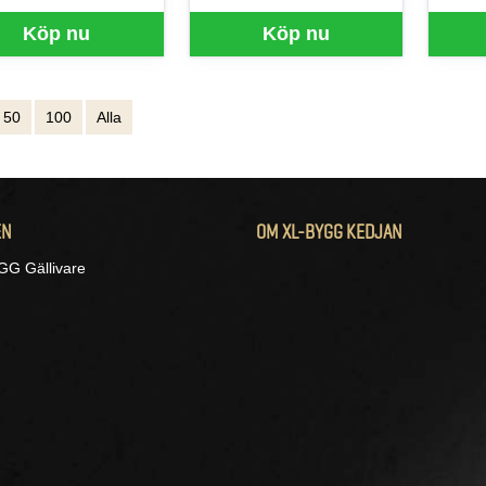
Köp nu
Köp nu
50
100
Alla
EN
OM XL-BYGG KEDJAN
G Gällivare