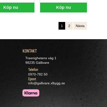
Köp nu
Köp nu
1
2
Nästa
KONTAKT
Treenighetens väg 1
98235 Gällivare
Telefon
0970-782 50
Epost
info@gallivare.xlbygg.se