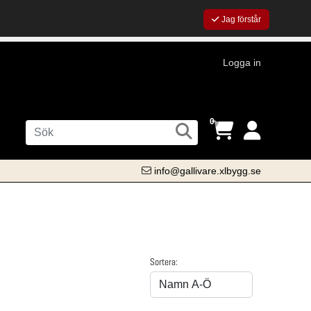
Jag förstår
Logga in
0
info@gallivare.xlbygg.se
Sortera: