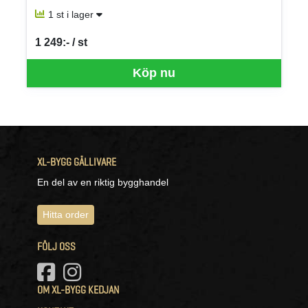
1 st i lager
1 249:- / st
SEK per ST
Köp nu
XL-BYGG GÄLLIVARE
En del av en riktig bygghandel
Hitta order
FÖLJ OSS
OM XL-BYGG KEDJAN