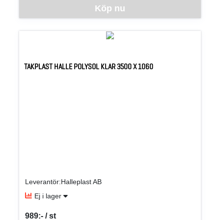
Denna vara går inte att beställa via webben just nu, vänligen kon
Köp nu
TAKPLAST HALLE POLYSOL KLAR 3500 X 1060
Leverantör:Halleplast AB
Ej i lager
989:- / st
SEK per ST