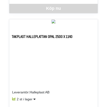
Denna vara går inte att beställa via webben just nu, vänligen kon
Köp nu
TAKPLAST HALLEPLATTAN OPAL 2500 X 1140
Leverantör:Halleplast AB
2 st i lager