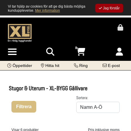
Vi tar hjälp av cookies för att ge dig bästa möjliga
Jag förstår
kundupplevelse.
Mer information
0
Öppettider
Hitta hit
Ring
E-post
Stugor & Uterum - XL-BYGG Gällivare
Sortera:
Filtrera
Visar 6 produkter
Pris inklusive moms