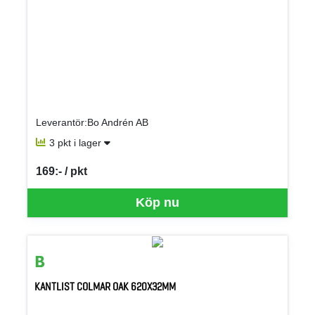
Leverantör:Bo Andrén AB
3 pkt i lager
169:- / pkt
SEK per PKT
Köp nu
KANTLIST COLMAR OAK 620X32MM