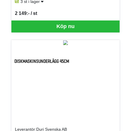
3 st i lager
2 149:- / st
SEK per ST
Köp nu
DISKMASKINSUNDERLÄGG 45CM
Leverantör:Duri Svenska AB