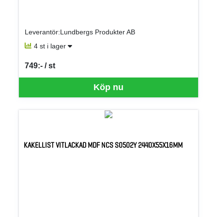
Leverantör:Lundbergs Produkter AB
4 st i lager
749:- / st
SEK per ST
Köp nu
KAKELLIST VITLACKAD MDF NCS S0502Y 2440X55X16MM