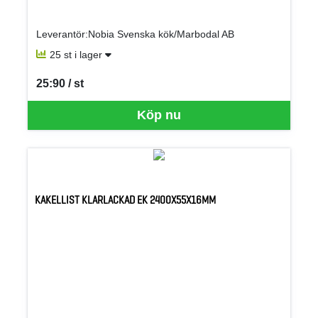
Leverantör:Nobia Svenska kök/Marbodal AB
25 st i lager
25:90 / st
SEK per ST
Köp nu
KAKELLIST KLARLACKAD EK 2400X55X16MM