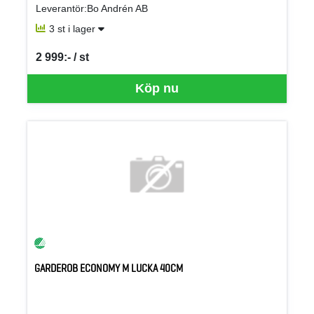
Leverantör:Bo Andrén AB
3 st i lager
2 999:- / st
SEK per ST
Köp nu
GARDEROB ECONOMY M LUCKA 40CM