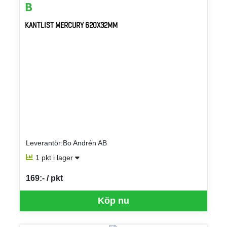
KANTLIST MERCURY 620X32MM
Leverantör:Bo Andrén AB
1 pkt i lager
169:- / pkt
SEK per PKT
Köp nu