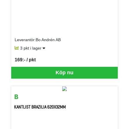
Leverantör:Bo Andrén AB
3 pkt i lager
169:- / pkt
SEK per PKT
Köp nu
KANTLIST BRAZILIA 620X32MM