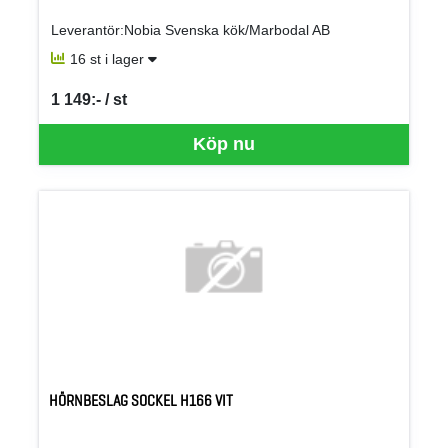
Leverantör:Nobia Svenska kök/Marbodal AB
16 st i lager
1 149:- / st
SEK per ST
Köp nu
HÖRNBESLAG SOCKEL H166 VIT