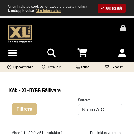
Vi tar hjälp av cookies för att ge dig bästa möjliga
Jag förstår
kundupplevelse.
Mer information
0
Öppettider
Hitta hit
Ring
E-post
Kök - XL-BYGG Gällivare
Sortera:
Filtrera
Visar 1 till 20 (av 51 produkter )
Pris inklusive moms