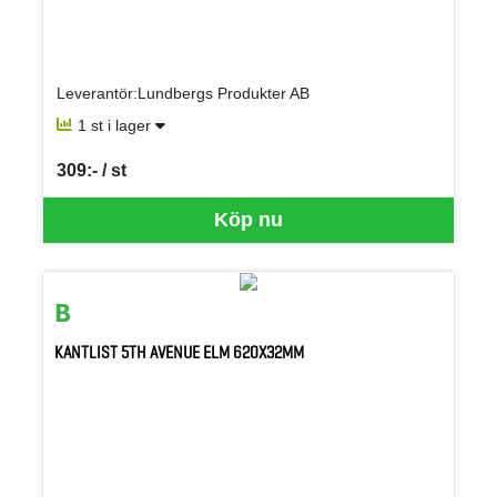
Leverantör:Lundbergs Produkter AB
1 st i lager
309:- / st
SEK per ST
Köp nu
KANTLIST 5TH AVENUE ELM 620X32MM