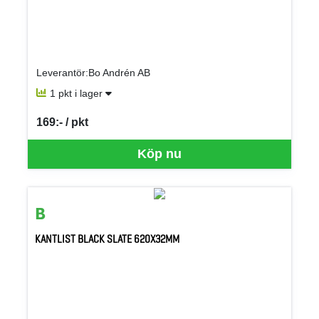
Leverantör:Bo Andrén AB
1 pkt i lager
169:- / pkt
SEK per PKT
Köp nu
KANTLIST BLACK SLATE 620X32MM