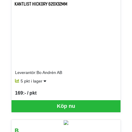
KANTLIST HICKORY 620X32MM
Leverantör:Bo Andrén AB
5 pkt i lager
169:- / pkt
SEK per PKT
Köp nu