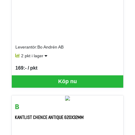
Leverantör:Bo Andrén AB
2 pkt i lager
169:- / pkt
SEK per PKT
Köp nu
KANTLIST CHENCE ANTIQUE 620X32MM