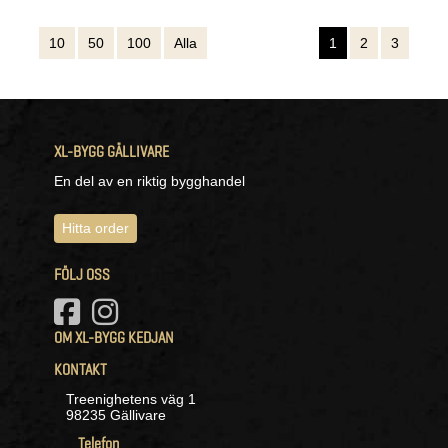
10
50
100
Alla
1
2
3
XL-BYGG GÄLLIVARE
En del av en riktig bygghandel
Hitta order
FÖLJ OSS
OM XL-BYGG KEDJAN
KONTAKT
Treenighetens väg 1
98235 Gällivare
Telefon