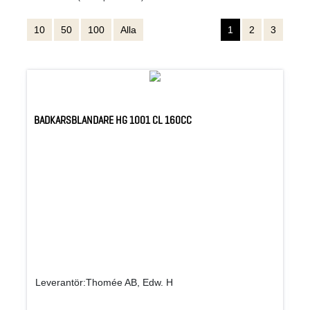
10
50
100
Alla
1
2
3
BADKARSBLANDARE HG 1001 CL 160CC
Leverantör:Thomée AB, Edw. H