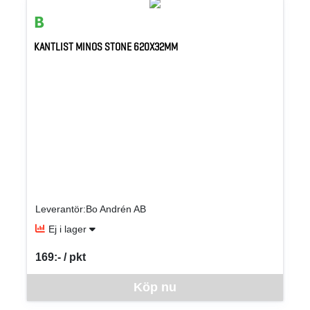
KANTLIST MINOS STONE 620X32MM
Leverantör:Bo Andrén AB
Ej i lager
169:- / pkt
SEK per PKT
Denna vara går inte att beställa via webben just nu, vänligen kon
Köp nu