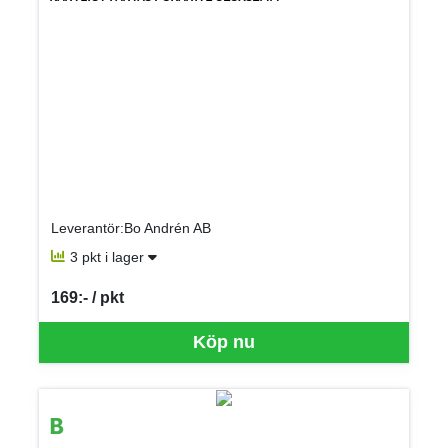
Leverantör:Bo Andrén AB
3 pkt i lager
169:- / pkt
SEK per PKT
Köp nu