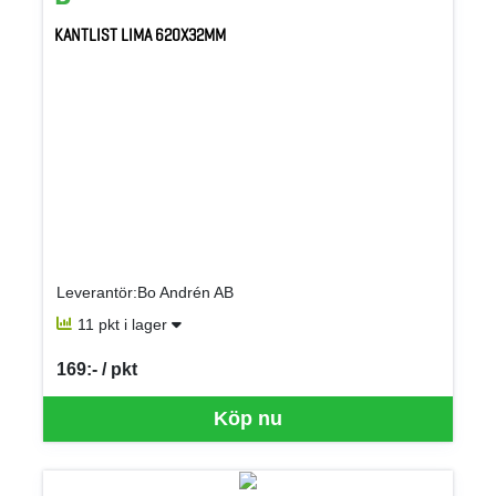
KANTLIST LIMA 620X32MM
Leverantör:Bo Andrén AB
11 pkt i lager
169:- / pkt
SEK per PKT
Köp nu