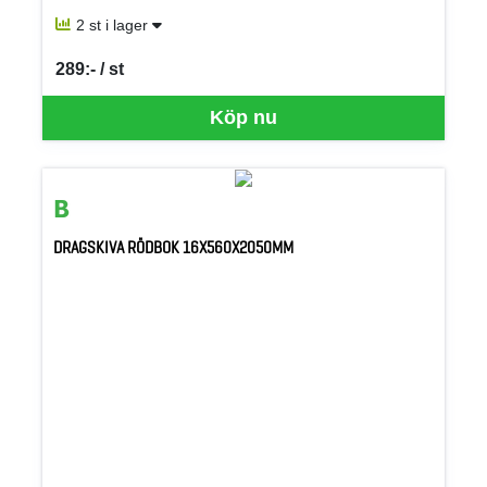
2 st i lager
289:- / st
SEK per ST
Köp nu
DRAGSKIVA RÖDBOK 16X560X2050MM