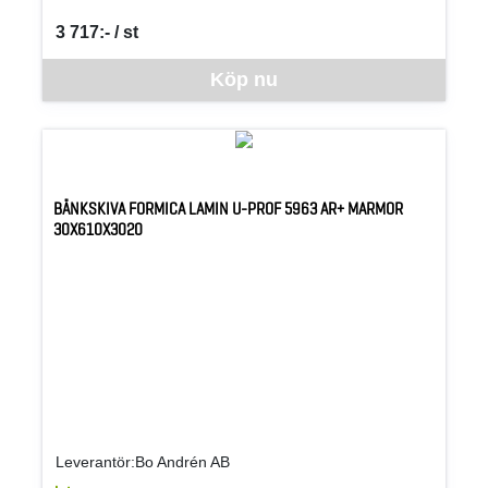
3 717:- / st
SEK per ST
Denna vara går inte att beställa via webben just nu, vänligen kon
Köp nu
BÄNKSKIVA FORMICA LAMIN U-PROF 5963 AR+ MARMOR
30X610X3020
Leverantör:Bo Andrén AB