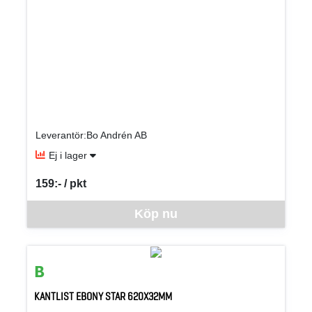
Leverantör:Bo Andrén AB
Ej i lager
159:- / pkt
SEK per PKT
Denna vara går inte att beställa via webben just nu, vänligen kon
Köp nu
KANTLIST EBONY STAR 620X32MM