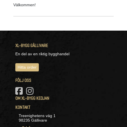
Välkommen!
XL-BYGG GÄLLIVARE
En del av en riktig bygghandel
Hitta order
FÖLJ OSS
OM XL-BYGG KEDJAN
KONTAKT
Treenighetens väg 1
98235 Gällivare