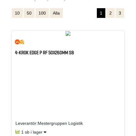
10
50
100
Alla
1
2
3
4-KROK EDGE P RF 50X260MM SB
Leverantör:Mestergruppen Logistik
1 sb i lager