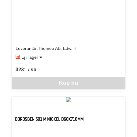
Leverantör:Thomée AB, Edw. H
Ej i lager
323:- / sb
SEK per SB
Denna vara går inte att beställa via webben just nu, vänligen kon
Köp nu
BORDSBEN 501 M NICKEL D60X710MM