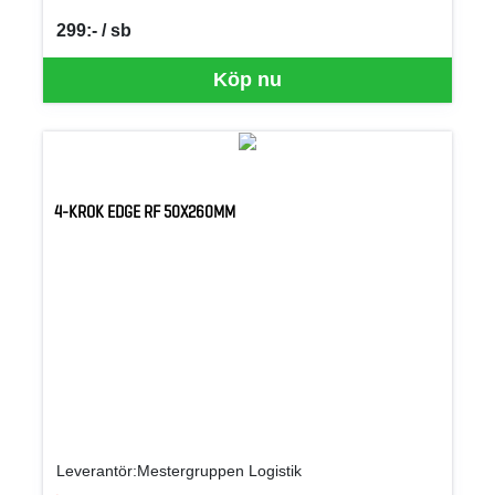
299:- / sb
SEK per SB
Köp nu
4-KROK EDGE RF 50X260MM
Leverantör:Mestergruppen Logistik