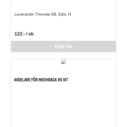
Leverantör:Thomée AB, Edw. H
122:- / sb
SEK per SB
Denna vara går inte att beställa via webben just nu, vänligen kon
Köp nu
AVDELARE FÖR MESHBACK 85 VIT