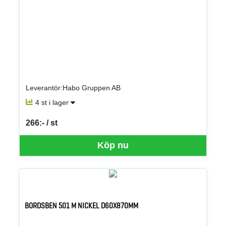
Leverantör:Habo Gruppen AB
4 st i lager
266:- / st
SEK per ST
Köp nu
BORDSBEN 501 M NICKEL D60X870MM