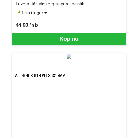
Leverantör:Mestergruppen Logistik
1 sb i lager
44:90 / sb
SEK per SB
Köp nu
ALL-KROK 613 VIT 36X17MM