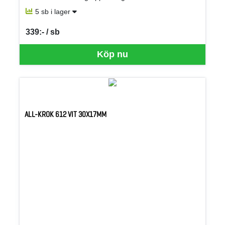
5 sb i lager
339:- / sb
SEK per SB
Köp nu
ALL-KROK 612 VIT 30X17MM