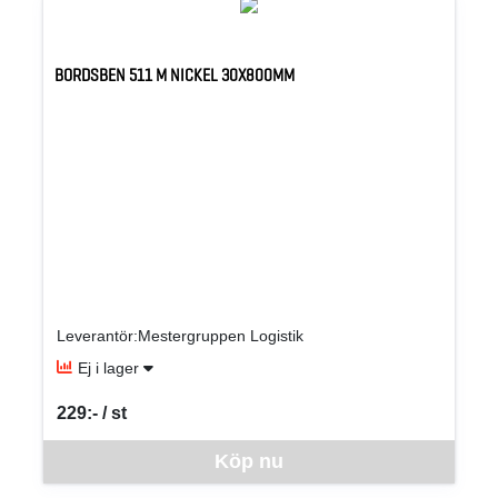
BORDSBEN 511 M NICKEL 30X800MM
Leverantör:Mestergruppen Logistik
Ej i lager
229:- / st
SEK per ST
Denna vara går inte att beställa via webben just nu, vänligen kon
Köp nu