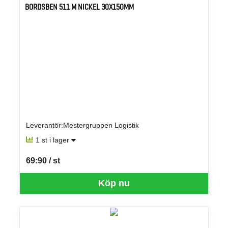
BORDSBEN 511 M NICKEL 30X150MM
Leverantör:Mestergruppen Logistik
1 st i lager
69:90 / st
SEK per ST
Köp nu