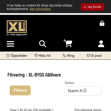
Vi tar hjälp av cookies för att ge dig bästa möjliga
Jag förstår
kundupplevelse.
Mer information
0
Öppettider
Hitta hit
Ring
E-post
Förvaring - XL-BYGG Gällivare
Sortera:
Filtrera
Visar 1 till 20 (av 256 produkter )
Pris inklusive moms