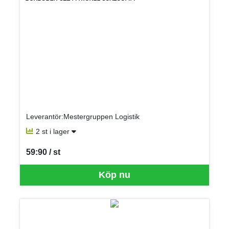
Leverantör:Mestergruppen Logistik
2 st i lager
59:90 / st
SEK per ST
Köp nu