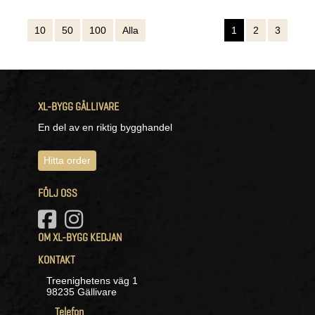
10
50
100
Alla
1
2
3
XL-BYGG GÄLLIVARE
En del av en riktig bygghandel
Hitta order
FÖLJ OSS
OM XL-BYGG KEDJAN
KONTAKT
Treenighetens väg 1
98235 Gällivare
Telefon