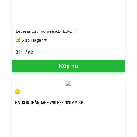
Leverantör:Thomée AB, Edw. H
6 sb i lager
31:- / sb
SEK per SB
Köp nu
BALKONGHÄNGARE 740 EFZ 420MM SB