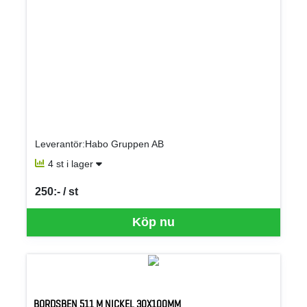
Leverantör:Habo Gruppen AB
4 st i lager
250:- / st
SEK per ST
Köp nu
BORDSBEN 511 M NICKEL 30X100MM