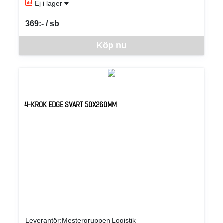
Ej i lager
369:- / sb
SEK per SB
Denna vara går inte att beställa via webben just nu, vänligen kon
Köp nu
4-KROK EDGE SVART 50X260MM
Leverantör:Mestergruppen Logistik