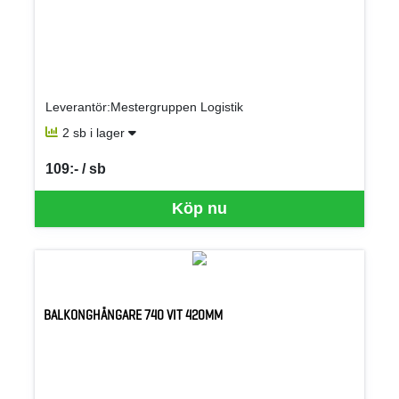
Leverantör:Mestergruppen Logistik
2 sb i lager
109:- / sb
SEK per SB
Köp nu
BALKONGHÄNGARE 740 VIT 420MM