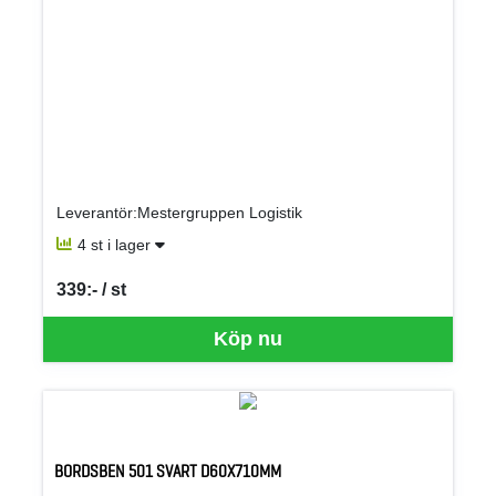
Leverantör:Mestergruppen Logistik
4 st i lager
339:- / st
SEK per ST
Köp nu
BORDSBEN 501 SVART D60X710MM