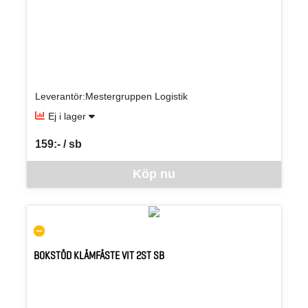
Leverantör:Mestergruppen Logistik
Ej i lager
159:- / sb
SEK per SB
Denna vara går inte att beställa via webben just nu, vänligen kon
Köp nu
BOKSTÖD KLÄMFÄSTE VIT 2ST SB