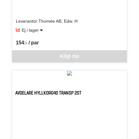
Leverantör:Thomée AB, Edw. H
Ej i lager
154:- / par
SEK per PAR
Denna vara går inte att beställa via webben just nu, vänligen kon
Köp nu
AVDELARE HYLLKORG40 TRANSP 2ST