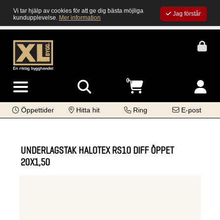
Vi tar hjälp av cookies för att ge dig bästa möjliga
Jag förstår
kundupplevelse.
Mer information
0
Öppettider
Hitta hit
Ring
E-post
UNDERLAGSTAK HALOTEX RS10 DIFF ÖPPET
20X1,50