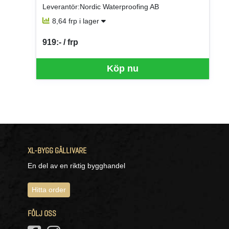
Leverantör:Nordic Waterproofing AB
8,64 frp i lager
919:- / frp
SEK per FRP
Köp nu
XL-BYGG GÄLLIVARE
En del av en riktig bygghandel
Hitta order
FÖLJ OSS