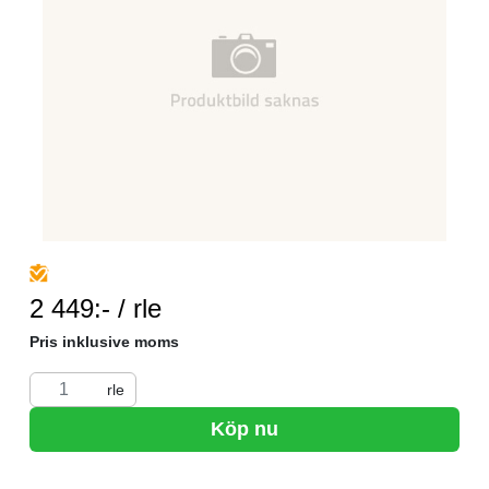
SEK per RLE
2 449:- / rle
Pris inklusive moms
rle
Köp nu