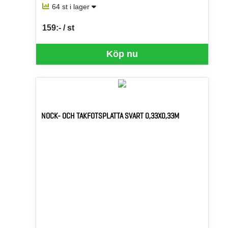
64 st i lager
159:- / st
SEK per ST
Köp nu
NOCK- OCH TAKFOTSPLATTA SVART 0,33X0,33M