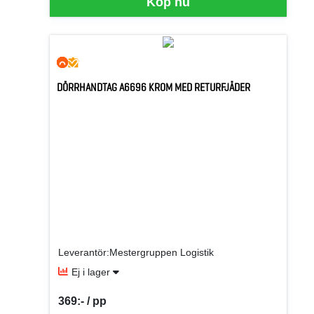
Köp nu
DÖRRHANDTAG A6696 KROM MED RETURFJÄDER
Leverantör:Mestergruppen Logistik
Ej i lager
369:- / pp
SEK per PP