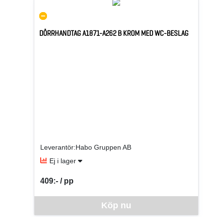
DÖRRHANDTAG A1871-A262 B KROM MED WC-BESLAG
Leverantör:Habo Gruppen AB
Ej i lager
409:- / pp
SEK per PP
Denna vara går inte att beställa via webben just nu, vänlige
Köp nu