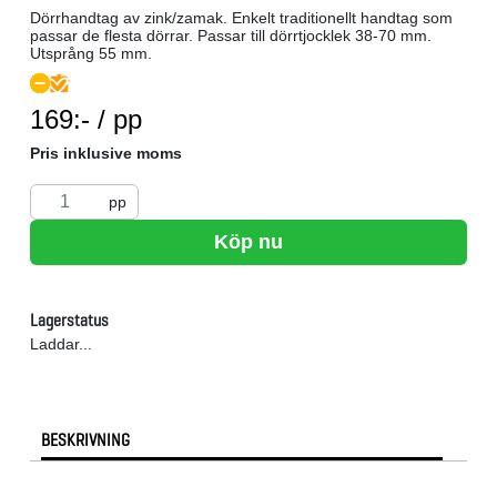
Dörrhandtag av zink/zamak. Enkelt traditionellt handtag som
passar de flesta dörrar. Passar till dörrtjocklek 38-70 mm.
Utsprång 55 mm.
SEK per PP
169:- / pp
Pris inklusive moms
pp
Köp nu
Lagerstatus
Laddar...
BESKRIVNING