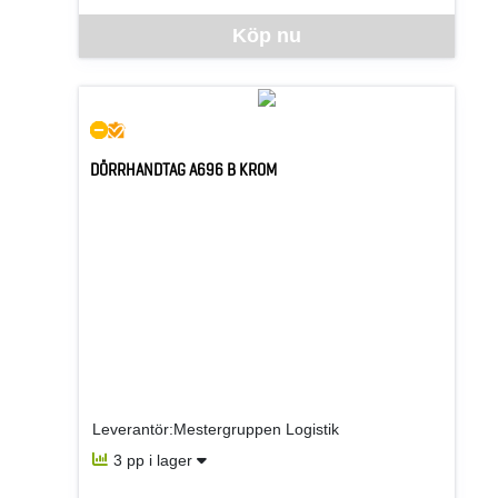
Denna vara går inte att beställa via webben just nu, vänlige
Köp nu
DÖRRHANDTAG A696 B KROM
Leverantör:Mestergruppen Logistik
3 pp i lager