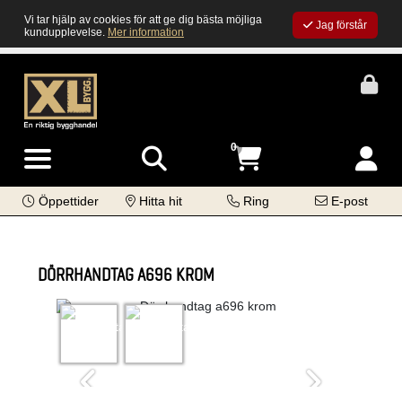
Vi tar hjälp av cookies för att ge dig bästa möjliga
Jag förstår
kundupplevelse.
Mer information
0
Öppettider
Hitta hit
Ring
E-post
DÖRRHANDTAG A696 KROM