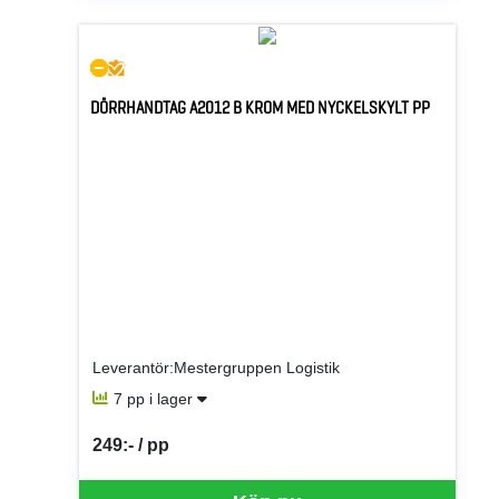
DÖRRHANDTAG A2012 B KROM MED NYCKELSKYLT PP
Leverantör:Mestergruppen Logistik
7 pp i lager
249:- / pp
SEK per PP