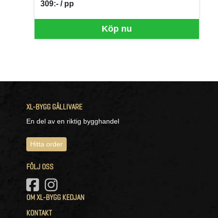
309:- / pp
SEK per PP
Köp nu
XL-BYGG GÄLLIVARE
En del av en riktig bygghandel
Hitta order
FÖLJ OSS
OM XL-BYGG KEDJAN
KONTAKT